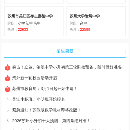
苏州市吴江区存志嘉德中学
苏州大学附属中学
阶段：
小学 初中 高中
阶段：
高中
热度：
22633
热度：
22599
招生简章
突击！立达、沧浪中学小升初第三轮到校预备，随时做好准备！
1
湾外新一轮校园活动开启
2
苏州市教育局：3月1日起开始申请！
3
吴江小杨班、小明班开始报名！
4
紧急通知！苏教版数学教材即将改版！
5
2026苏州小升初十大预测！第四条绝对准！
6