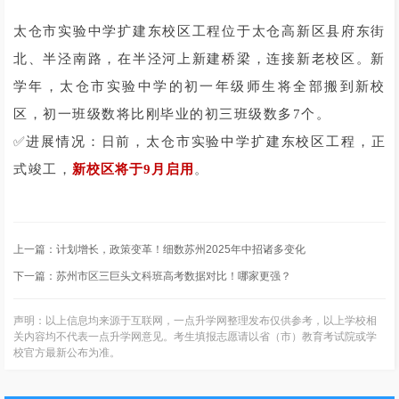
太仓市实验中学扩建东校区工程位于太仓高新区县府东街
北、半泾南路，在半泾河上新建桥梁，连接新老校区。新
学年，太仓市实验中学的初一年级师生将全部搬到新校
区，初一班级数将比刚毕业的初三班级数多7个。
✅
进展情况：日前，太仓市实验中学扩建东校区工程，正
。
式竣工，
新校区将于9月启用
上一篇：
计划增长，政策变革！细数苏州2025年中招诸多变化
下一篇：
苏州市区三巨头文科班高考数据对比！哪家更强？
声明：以上信息均来源于互联网，一点升学网整理发布仅供参考，以上学校相
关内容均不代表一点升学网意见。考生填报志愿请以省（市）教育考试院或学
校官方最新公布为准。