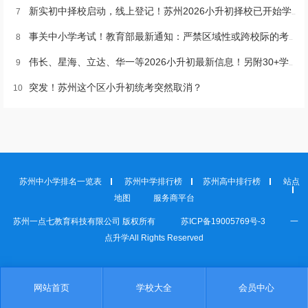
新实初中择校启动，线上登记！苏州2026小升初择校已开始学校近60所
7
事关中小学考试！教育部最新通知：严禁区域性或跨校际的考试、严格控制考试次数！
8
伟长、星海、立达、华一等2026小升初最新信息！另附30+学校择校报名通道
9
突发！苏州这个区小升初统考突然取消？
10
苏州中小学排名一览表
苏州中学排行榜
苏州高中排行榜
站点
地图
服务商平台
苏州一点七教育科技有限公司 版权所有
苏ICP备19005769号-3
一
点升学
All Rights Reserved
网站首页
学校大全
会员中心