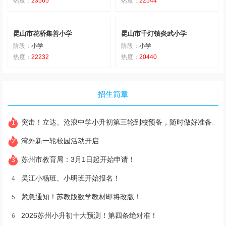
热度：
23565
热度：
22544
昆山市花桥集善小学
昆山市千灯镇炎武小学
阶段：
小学
阶段：
小学
热度：
22232
热度：
20440
招生简章
突击！立达、沧浪中学小升初第三轮到校预备，随时做好准备！
1
湾外新一轮校园活动开启
2
苏州市教育局：3月1日起开始申请！
3
吴江小杨班、小明班开始报名！
4
紧急通知！苏教版数学教材即将改版！
5
2026苏州小升初十大预测！第四条绝对准！
6