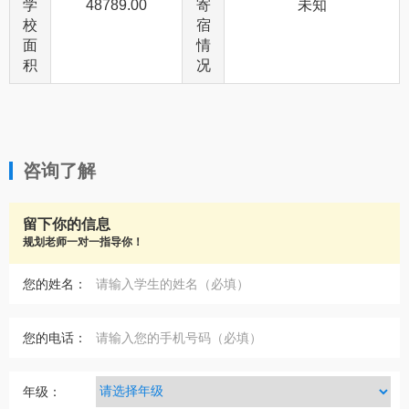
学
48789.00
寄
未知
校
宿
面
情
积
况
咨询了解
留下你的信息
规划老师一对一指导你！
您的姓名：
您的电话：
年级：