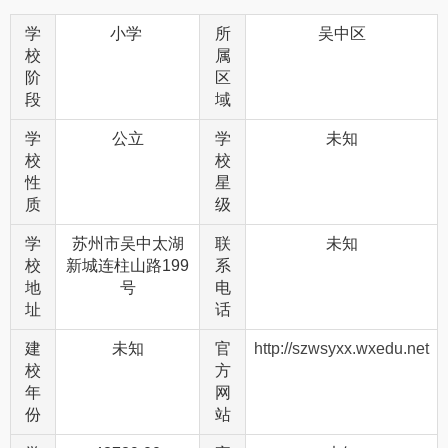
学
小学
所
吴中区
校
属
阶
区
段
域
学
公立
学
未知
校
校
性
星
质
级
学
苏州市吴中太湖
联
未知
校
新城连柱山路199
系
地
号
电
址
话
建
未知
官
http://szwsyxx.wxedu.net
校
方
年
网
份
站