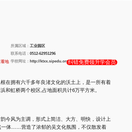
所属区域：
工业园区
联系电话：
0512-62951296
学校网址：
http://ktxx.sipedu.org
查看地
纠错免费领升学会员
扎根在拥有六千多年良渚文化的沃土上，是一所有着
浜和虹桥两个校区,占地面积共计6万平方米。
古韵今风为主调，形式上简洁、大方、明快，设计上
然一体……营造了浓郁的吴文化氛围，不仅散发着