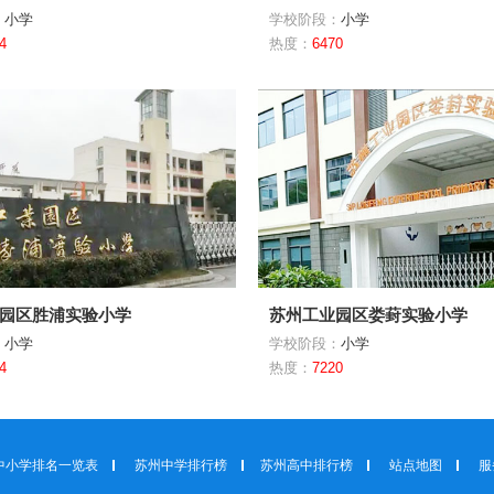
：
小学
学校阶段：
小学
4
热度：
6470
园区胜浦实验小学
苏州工业园区娄葑实验小学
：
小学
学校阶段：
小学
4
热度：
7220
中小学排名一览表
苏州中学排行榜
苏州高中排行榜
站点地图
服